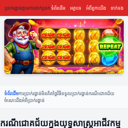
ប្រាក់រង្វាន់គ្មានការដាក់ប្រាក់
ទំព័រដើម
អត្ថបទ
អំពីពួកយើង
ទាក់ទង
ទំព័រដើម
ការប្រាក់រង្វាន់មិនគិតថ្លៃ
វិធីទទួលប្រាក់រង្វាន់
ករណីជោគជ័យ
ចំណេះដឹងអំពីប្រាក់រង្វាន់
ករណីជោគជ័យក្នុងយុទ្ធសាស្ត្រអាជីវកម្ម