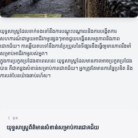
យុទ្ធសាស្ត្រដែលទាក់ទងទៅនឹងការបណ្តុះបណ្តាលនិងការបង្កើតការ
សហការណ៍ជាមួយអាជីវកម្មផ្សេងៗអាចជួយបង្កើនសមត្ថភាពនិងភាព
ជោគជ័យ។ ការឆ្លើយតបទៅនឹងការប្រែប្រួលនៃទីផ្សារនឹងធ្វើឲ្យមានភាពរឹងមាំ
សម្រាប់អាជីវកម្មរបស់អ្នក។
ក្នុងការប្រកួតប្រជែងនាពេលនេះ យុទ្ធសាស្ត្រដែលមានភាពអាចប្រកួតប្រជែង
បាន គឺជាគន្លងសំខាន់សម្រាប់ការជោគជ័យ។ អ្នកត្រូវតែមានការច្នៃប្រឌិត និង
ការបត់បែនយ៉ាងឆាប់រហ័ស។
មុន
យុទ្ធសាស្ត្រព័ត៌មានសំខាន់សម្រាប់ការជោគជ័យ