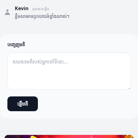
Kevin
មុននេះបន្តិច
ខ្លឹមសារមានប្រយោជន៍ខ្លាំងណាស់។
បញ្ចេញមតិ
ផ្ញើមតិ