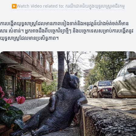
▶
Watch Video related to: ករណីជោគជ័យក្នុងយុទ្ធសាស្ត្រអាជីវកម្ម
ការបង្កើតយុទ្ធសាស្ត្រដែលមានភាពទៀងទាត់និងអនុវត្តន៍យ៉ាងម៉ត់ចត់គឺមាន
សារៈសំខាន់។ អ្នកអាចដឹងពីបច្ចេកវិទ្យាថ្មីៗ និងបច្ចេកទេសសម្រាប់ការបង្កើតនូវ
យុទ្ធសាស្ត្រដែលមានប្រសិទ្ធភាព។