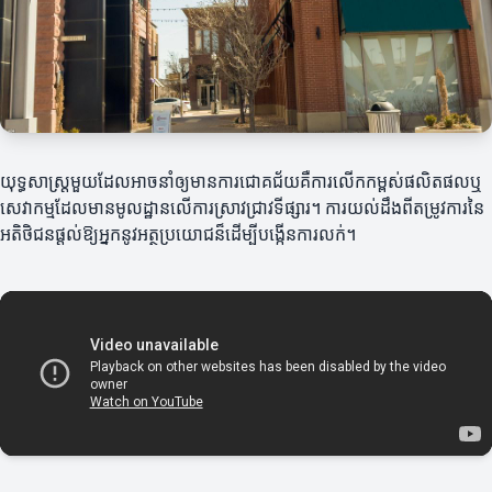
យុទ្ធសាស្ត្រមួយដែលអាចនាំឲ្យមានការជោគជ័យគឺការលើកកម្ពស់ផលិតផលឬ
សេវាកម្មដែលមានមូលដ្ឋានលើការស្រាវជ្រាវទីផ្សារ។ ការយល់ដឹងពីតម្រូវការនៃ
អតិថិជនផ្តល់ឱ្យអ្នកនូវអត្ថប្រយោជន៏ដើម្បីបង្កើនការលក់។