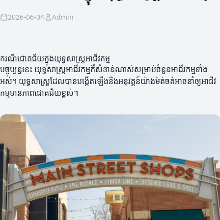
2026-06-04
Admin
ករណីជោគជ័យក្នុងយុទ្ធសាស្ត្រអាជីវកម្ម
បច្ចុប្បន្ននេះ យុទ្ធសាស្ត្រអាជីវកម្មគឺសំខាន់ណាស់សម្រាប់ចំនួនអាជីវកម្មទាំង
អស់។ យុទ្ធសាស្ត្រដែលបានបង្កើតឡើងនិងអនុវត្តន៍យ៉ាងម៉ត់ចត់អាចនាំឲ្យអាជីវ
កម្មមានភាពជោគជ័យខ្ពស់។