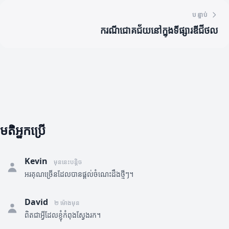
បន្ទាប់
ករណីជោគជ័យនៅក្នុងទីផ្សារឌីជីថល
មតិអ្នកប្រើ
Kevin
មុននេះបន្តិច
អរគុណច្រើនដែលបានផ្តល់ចំណេះដឹងថ្មីៗ។
David
២ ម៉ោងមុន
ពិតជាអ្វីដែលខ្ញុំកំពុងស្វែងរក។