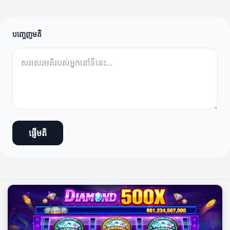
បញ្ចេញមតិ
ផ្ញើមតិ