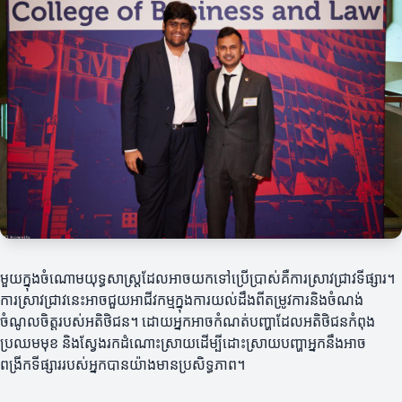
មួយក្នុងចំណោមយុទ្ធសាស្ត្រដែលអាចយកទៅប្រើប្រាស់គឺការស្រាវជ្រាវទីផ្សារ។
ការស្រាវជ្រាវនេះអាចជួយអាជីវកម្មក្នុងការយល់ដឹងពីតម្រូវការនិងចំណង់
ចំណូលចិត្តរបស់អតិថិជន។ ដោយអ្នកអាចកំណត់បញ្ហាដែលអតិថិជនកំពុង
ប្រឈមមុខ និងស្វែងរកដំណោះស្រាយដើម្បីដោះស្រាយបញ្ហាអ្នកនឹងអាច
ពង្រីកទីផ្សាររបស់អ្នកបានយ៉ាងមានប្រសិទ្ធភាព។