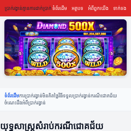
ប្រាក់រង្វាន់គ្មានការដាក់ប្រាក់
ទំព័រដើម
អត្ថបទ
អំពីពួកយើង
ទាក់ទង
ទំព័រដើម
ការប្រាក់រង្វាន់មិនគិតថ្លៃ
វិធីទទួលប្រាក់រង្វាន់
ករណីជោគជ័យ
ចំណេះដឹងអំពីប្រាក់រង្វាន់
យុទ្ធសាស្ត្រសំរាប់ករណីជោគជ័យ