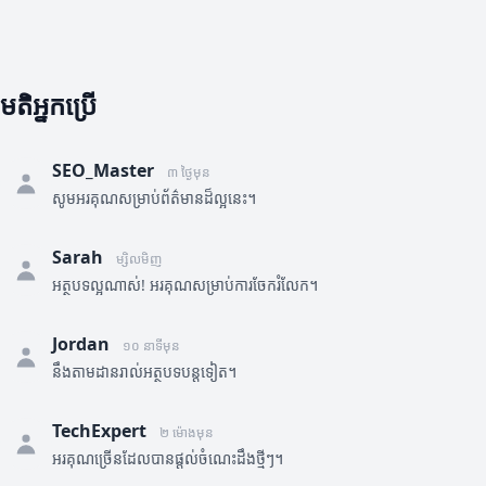
មតិអ្នកប្រើ
SEO_Master
៣ ថ្ងៃមុន
សូមអរគុណសម្រាប់ព័ត៌មានដ៏ល្អនេះ។
Sarah
ម្សិលមិញ
អត្ថបទល្អណាស់! អរគុណសម្រាប់ការចែករំលែក។
Jordan
១០ នាទីមុន
នឹងតាមដានរាល់អត្ថបទបន្តទៀត។
TechExpert
២ ម៉ោងមុន
អរគុណច្រើនដែលបានផ្តល់ចំណេះដឹងថ្មីៗ។