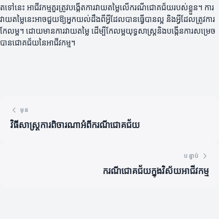
តទៅនេះ អាជីវកម្មគួរត្រូវបង្កើតការវាយតម្លៃលើករណីជោគជ័យរបស់ខ្លួន។ ការ
វាយតម្លៃនេះអាចជួយឱ្យអ្នកយល់ដឹងពីអ្វីដែលបានធ្វើបានល្អ និងអ្វីដែលត្រូវការ
កែលម្អ។ ដោយមានការវាយតម្លៃ ដើម្បីកែលម្អយុទ្ធសាស្ត្រនិងបង្កើនការសម្រេច
បានជោគជ័យនៃអាជីវកម្ម។
មុន
វិធីសាស្ត្រការពិចារណាអំពីករណីជោគជ័យ
បន្ទាប់
ករណីជោគជ័យក្នុងវិស័យអាជីវកម្ម