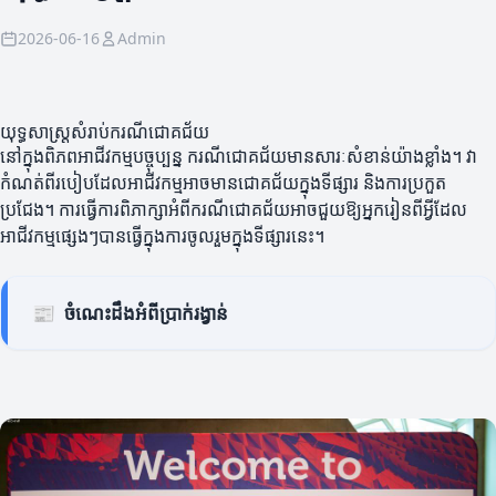
2026-06-16
Admin
យុទ្ធសាស្ត្រសំរាប់ករណីជោគជ័យ
នៅក្នុងពិភពអាជីវកម្មបច្ចុប្បន្ន ករណីជោគជ័យមានសារៈសំខាន់យ៉ាងខ្លាំង។ វា
កំណត់ពីរបៀបដែលអាជីវកម្មអាចមានជោគជ័យក្នុងទីផ្សារ និងការប្រកួត
ប្រជែង។ ការធ្វើការពិភាក្សាអំពីករណីជោគជ័យអាចជួយឱ្យអ្នករៀនពីអ្វីដែល
អាជីវកម្មផ្សេងៗបានធ្វើក្នុងការចូលរួមក្នុងទីផ្សារនេះ។
📰
ចំណេះដឹងអំពីប្រាក់រង្វាន់