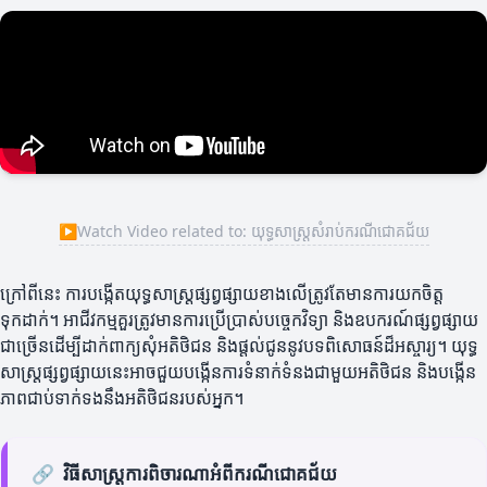
▶
Watch Video related to: យុទ្ធសាស្ត្រសំរាប់ករណីជោគជ័យ
ក្រៅពីនេះ ការបង្កើតយុទ្ធសាស្ត្រ​ផ្សព្វផ្សាយខាងលើត្រូវតែមានការយកចិត្ត
ទុកដាក់។ អាជីវកម្មគួរត្រូវមានការប្រើប្រាស់បច្ចេកវិទ្យា និងឧបករណ៍ផ្សព្វផ្សាយ
ជាច្រើនដើម្បីដាក់ពាក្យសុំអតិថិជន និងផ្តល់ជូននូវបទពិសោធន៍ដ៏អស្ចារ្យ។ យុទ្ធ
សាស្ត្រ​ផ្សព្វផ្សាយនេះអាចជួយបង្កើនការទំនាក់ទំនងជាមួយអតិថិជន និងបង្កើន
ភាពជាប់ទាក់ទងនឹងអតិថិជនរបស់អ្នក។
🔗
វិធីសាស្ត្រការពិចារណាអំពីករណីជោគជ័យ