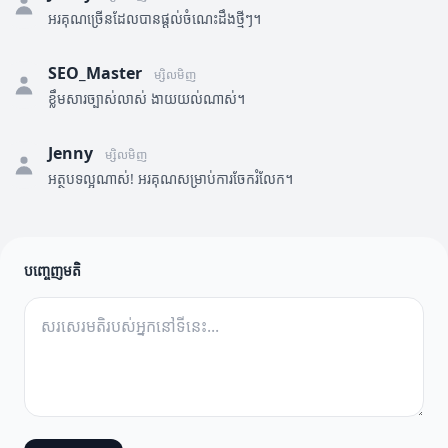
អរគុណច្រើនដែលបានផ្តល់ចំណេះដឹងថ្មីៗ។
SEO_Master
ម្សិលមិញ
ខ្លឹមសារច្បាស់លាស់ ងាយយល់ណាស់។
Jenny
ម្សិលមិញ
អត្ថបទល្អណាស់! អរគុណសម្រាប់ការចែករំលែក។
បញ្ចេញមតិ