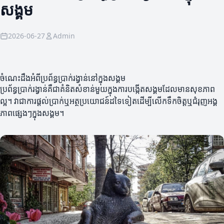
សង្គម
2026-06-27
Admin
ចំណេះដឹងអំពីប្រព័ន្ធប្រាក់រង្វាន់នៅក្នុងសង្គម
ប្រព័ន្ធប្រាក់រង្វាន់គឺជាគំនិតសំខាន់មួយក្នុងការបង្កើតសង្គមដែលមានសុខភាព
ល្អ។ វាជាការផ្តល់ប្រាក់ឬអត្ថប្រយោជន៍ដទៃទៀតដើម្បីលើកទឹកចិត្តឬជំរុញអង្គ
ភាពផ្សេងៗក្នុងសង្គម។