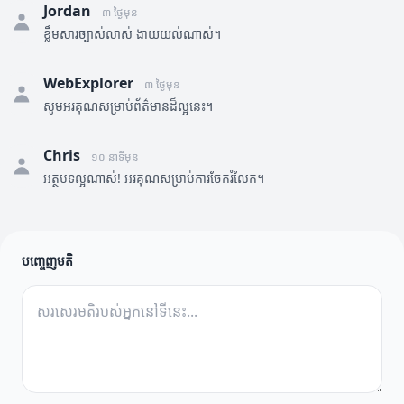
Jordan
៣ ថ្ងៃមុន
ខ្លឹមសារច្បាស់លាស់ ងាយយល់ណាស់។
WebExplorer
៣ ថ្ងៃមុន
សូមអរគុណសម្រាប់ព័ត៌មានដ៏ល្អនេះ។
Chris
១០ នាទីមុន
អត្ថបទល្អណាស់! អរគុណសម្រាប់ការចែករំលែក។
បញ្ចេញមតិ