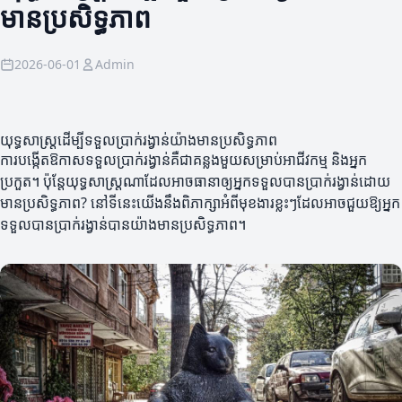
មានប្រសិទ្ធភាព
2026-06-01
Admin
យុទ្ធសាស្ត្រដើម្បីទទួលប្រាក់រង្វាន់យ៉ាងមានប្រសិទ្ធភាព
ការបង្កើតឱកាសទទួលប្រាក់រង្វាន់គឺជាគន្លងមួយសម្រាប់អាជីវកម្ម និងអ្នក
ប្រកួត។ ប៉ុន្តែយុទ្ធសាស្ត្រណាដែលអាចធានាឲ្យអ្នកទទួលបានប្រាក់រង្វាន់ដោយ
មានប្រសិទ្ធភាព? នៅទីនេះយើងនឹងពិភាក្សាអំពីមុខងារខ្លះៗដែលអាចជួយឱ្យអ្នក
ទទួលបានប្រាក់រង្វាន់បានយ៉ាងមានប្រសិទ្ធភាព។