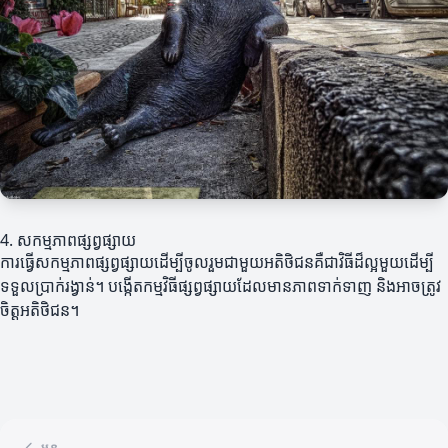
4. សកម្មភាពផ្សព្វផ្សាយ
ការធ្វើសកម្មភាពផ្សព្វផ្សាយដើម្បីចូលរួមជាមួយអតិថិជនគឺជាវិធីដ៏ល្អមួយដើម្បី
ទទួលប្រាក់រង្វាន់។ បង្កើតកម្មវិធីផ្សព្វផ្សាយដែលមានភាពទាក់ទាញ និងអាចត្រូវ
ចិត្តអតិថិជន។
មុន