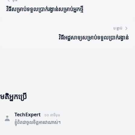
វិធីសម្រាប់ទទួលប្រាក់រង្វាន់សម្រាប់អ្នកថ្មី
បន្ទាប់
វិធីអដ្ឋសាទ្យសម្រាប់ទទួលប្រាក់រង្វាន់
មតិអ្នកប្រើ
TechExpert
១០ នាទីមុន
ខ្ញុំពិតជាចូលចិត្តអានវាណាស់។