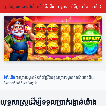
ប្រាក់រង្វាន់គ្មានការដាក់ប្រាក់
ទំព័រដើម
អត្ថបទ
អំពីពួកយើង
ទាក់ទង
ទំព័រដើម
ការប្រាក់រង្វាន់មិនគិតថ្លៃ
វិធីទទួលប្រាក់រង្វាន់
ករណីជោគជ័យ
ចំណេះដឹងអំពីប្រាក់រង្វាន់
យុទ្ធសាស្ត្រដើម្បីទទួលប្រាក់រង្វាន់យ៉ាង