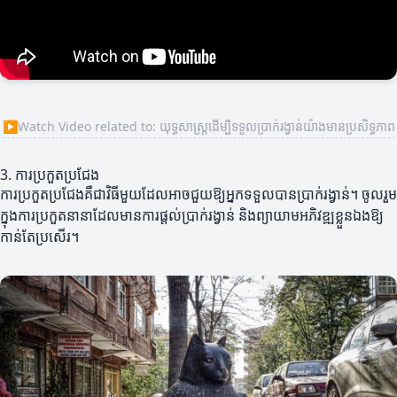
▶
Watch Video related to: យុទ្ធសាស្ត្រដើម្បីទទួលប្រាក់រង្វាន់យ៉ាងមានប្រសិទ្ធភាព
3. ការប្រកួតប្រជែង
ការប្រកួតប្រជែងគឺជាវិធីមួយដែលអាចជួយឱ្យអ្នកទទួលបានប្រាក់រង្វាន់។ ចូលរួម
ក្នុងការប្រកួតនានាដែលមានការផ្តល់ប្រាក់រង្វាន់ និងព្យាយាមអភិវឌ្ឍខ្លួនឯងឱ្យ
កាន់តែប្រសើរ។