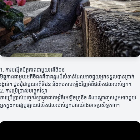
1. ការបង្កើតមិត្តភាពជាមួយអតិថិជន
មិត្តភាពជាមួយអតិថិជនគឺជាគន្លងដ៏សំខាន់ដែលអាចជួយអ្នកទទួលបានប្រាក់
រង្វាន់។ ជួបជុំជាមួយអតិថិជន និងតបតាមឡើងវិញអំពីផលិតផលរបស់អ្នក។
2. ការប្រើប្រាស់បច្ចេកវិទ្យា
ការប្រើប្រាស់បច្ចេកវិទ្យាដូចជាកម្មវិធីអេឡិចត្រូនិច និងបណ្ដាញសង្គមអាចជួយ
អ្នកក្នុងការផ្សព្វផ្សាយផលិតផលរបស់អ្នកបានយ៉ាងមានប្រសិទ្ធភាព។