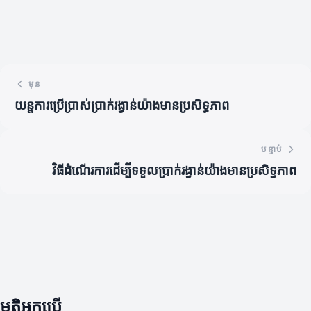
មុន
យន្តការប្រើប្រាស់ប្រាក់រង្វាន់យ៉ាងមានប្រសិទ្ធភាព
បន្ទាប់
វិធីដំណើរការដើម្បីទទួលប្រាក់រង្វាន់យ៉ាងមានប្រសិទ្ធភាព
មតិអ្នកប្រើ