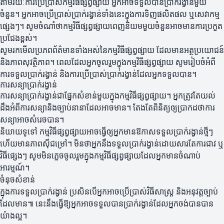
តាមរយៈការប្រើប្រាស់កម្មវិធីផ្សព្វផ្សាយ អ្នកអាចទទួលបានប្រាក់រង្វាន់មួយ
ចំនួន។ អ្នកអាចប្រើប្រាស់ប្រាក់រង្វាន់ទាំងនេះក្នុងការទិញផលិតផល ឬសេវាកម្ម
ផ្សេងៗ។ សូមចំណាំថាកម្មវិធីផ្សព្វផ្សាយពេញនិយមមួយចំនួនអាចមានការប្រកួត
ប្រជែងខ្ពស់។
សូមរកមើលប្រភពព័ត៌មានទាំងអស់នៃកម្មវិធីផ្សព្វផ្សាយ ដែលមានអត្ថប្រយោជន៍
និងភាពសុវត្ថិភាព។ ពេលដែលអ្នកចូលរួមក្នុងកម្មវិធីផ្សព្វផ្សាយ សូមរៀបចំអំពី
ការទទួលប្រាក់រង្វាន់ និងការប្រើប្រាស់ប្រាក់រង្វាន់ដែលអ្នកទទួលបាន។
ការសន្យាប្រាក់រង្វាន់
ការសន្យាប្រាក់រង្វាន់ជាផ្នែកសំខាន់មួយក្នុងកម្មវិធីផ្សព្វផ្សាយ។ អ្នកត្រូវតែយល់
ដឹងអំពីការសន្យានិងច្បាប់នានាដែលអាចមាន។ តែងតែពិនិត្យឲ្យប្រាកដថាការ
សន្យាអាចសំរេចបាន។
និយាយទូទៅ កម្មវិធីផ្សព្វផ្សាយអាចធ្វើឲ្យអ្នកមានឱកាសទទួលប្រាក់រង្វាន់ថ្មីៗ
ហើយមានភាពស៊ីជម្រៅ។ មិនថាអ្នកនឹងទទួលប្រាក់រង្វាន់ដោយសារតែការជាវ ឬ
វិធីផ្សេងៗ សូមមិនភ្លេចចូលរួមក្នុងកម្មវិធីផ្សព្វផ្សាយដែលអ្នកមានចំណាប់
អារម្មណ៍។
ចំនុចសំខាន់
ក្នុងការទទួលប្រាក់រង្វាន់ ប្រសិនបើអ្នកអាចប្រើប្រាស់វិធីសាស្ត្រ និងអនុវត្តច្បាប់
ដែលមាន៕ នេះនឹងធ្វើឱ្យអ្នកអាចទទួលបានប្រាក់រង្វាន់ដែលអ្នកចង់បានបាន
យ៉ាងល្អ។