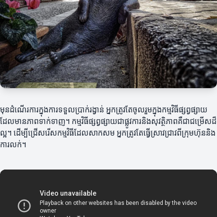
មុនដំណើរការក្នុងការទទួលប្រាក់រង្វាន់ អ្នកត្រូវតែចូលរួមក្នុងកម្មវិធីផ្សព្វផ្សាយ
ដែលមានភាពទាក់ទាញ។ កម្មវិធីផ្សព្វផ្សាយជាផ្លូវការនិងសុវត្ថិភាពគឺជាជម្រើសដ៏
ល្អ។ ដើម្បីជ្រើសរើសកម្មវិធីដែលសាកសម អ្នកត្រូវតែធ្វើស្រាវជ្រាវពីក្រុមហ៊ុននិង
ការលក់។