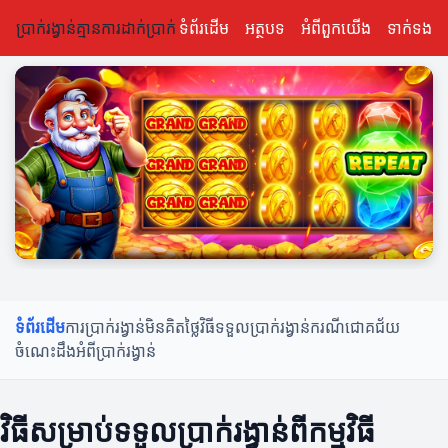
ប្រាក់រង្វាន់គ្មានការដាក់ប្រាក់
ទំព័រដើម
អត្ថបទ
អំពីពួកយើង
ទាក់ទង
ទំព័រដើម
ការប្រាក់រង្វាន់មិនគិតថ្លៃ
វិធីទទួលប្រាក់រង្វាន់
ករណីជោគជ័យ
ចំណេះដឹងអំពីប្រាក់រង្វាន់
វិធីសម្រាប់ទទួលប្រាក់រង្វាន់ពីកម្មវិធី