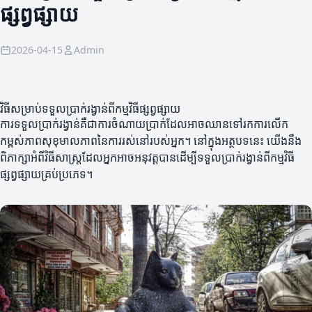
ផ្សព្វផ្សាយ
2026-04-15
Admin
វិធីសម្រាប់ទទួលប្រាក់រង្វាន់ពីកម្មវិធីផ្សព្វផ្សាយ
ការទទួលប្រាក់រង្វាន់គឺជាការចំណាយប្រាក់ដែលអាចឈានទៅរកការលើក
កម្ពស់ភាពសុខុមាលភាពនៃការរស់នៅរបស់អ្នក។ នៅក្នុងអត្ថបទនេះ យើងនឹង
ពិភាក្សាអំពីវិធីសាស្ត្រដែលអ្នកអាចអនុវត្តបានដើម្បីទទួលប្រាក់រង្វាន់ពីកម្មវិធី
ផ្សព្វផ្សាយគ្រប់ប្រភេទ។