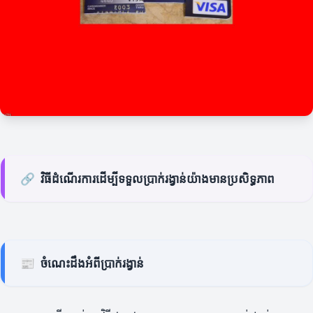
🔗
វិធីដំណើរការដើម្បីទទួលប្រាក់រង្វាន់យ៉ាងមានប្រសិទ្ធភាព
📰
ចំណេះដឹងអំពីប្រាក់រង្វាន់