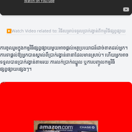
▶
Watch Video related to: វិធីសម្រាប់ទទួលប្រាក់រង្វាន់ពីកម្មវិធីផ្សព្វផ្សាយ
ការចូលរួមក្នុងកម្មវិធីផ្សព្វផ្សាយមួយអាចផ្តល់អត្ថប្រយោជន៍ដាច់ខាតដល់អ្នក។
ការទាផ្តល់ឱ្យអ្នកបានស្គាល់ពីប្រាក់រង្វាន់នានាដែលមានស្រាប់។ ហើយអ្នកអាច
ទទួលបានប្រាក់រង្វាន់តាមរយៈការលក់ប្រាក់ឈ្នួល ឬការបញ្ចូលកម្មវិធី
ផ្សព្វផ្សាយផ្សេងៗ។