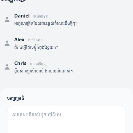
Daniel
២ ម៉ោងមុន
អរគុណច្រើនដែលបានផ្តល់ចំណេះដឹងថ្មីៗ។
Alex
២ ម៉ោងមុន
ពិតជាអ្វីដែលខ្ញុំកំពុងស្វែងរក។
Chris
១០ នាទីមុន
ខ្លឹមសារច្បាស់លាស់ ងាយយល់ណាស់។
បញ្ចេញមតិ