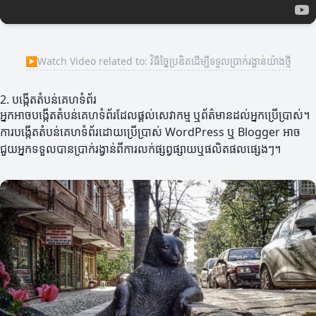
▶
Watch Video related to: វិធីច្នៃប្រឌិតដើម្បីទទួលប្រាក់រង្វាន់យ៉ាងថ្មី
2. បង្កើតតំបន់គេហទំព័រ
អ្នកអាចបង្កើតតំបន់គេហទំព័រដែលផ្តល់សេវាកម្ម ឬព័ត៌មានដល់អ្នកប្រើប្រាស់។
ការបង្កើតតំបន់គេហទំព័រដោយប្រើប្រាស់ WordPress ឬ Blogger អាច
ជួយអ្នកទទួលបានប្រាក់រង្វាន់ពីការលក់ផ្សព្វផ្សាយឬផលិតផលផ្សេងៗ។