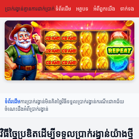
ប្រាក់រង្វាន់គ្មានការដាក់ប្រាក់
ទំព័រដើម
អត្ថបទ
អំពីពួកយើង
ទាក់ទង
ទំព័រដើម
ការប្រាក់រង្វាន់មិនគិតថ្លៃ
វិធីទទួលប្រាក់រង្វាន់
ករណីជោគជ័យ
ចំណេះដឹងអំពីប្រាក់រង្វាន់
វិធីច្នៃប្រឌិតដើម្បីទទួលប្រាក់រង្វាន់យ៉ាងថ្មី