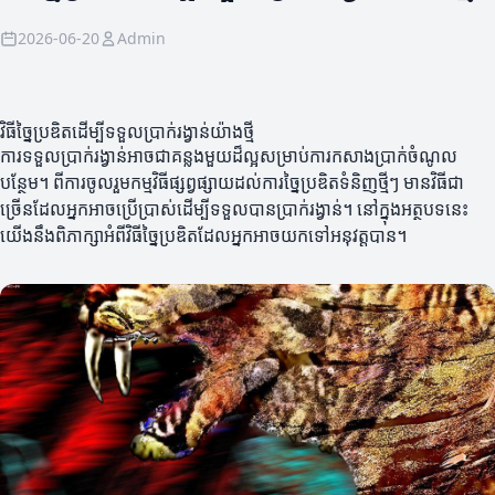
2026-06-20
Admin
វិធីច្នៃប្រឌិតដើម្បីទទួលប្រាក់រង្វាន់យ៉ាងថ្មី
ការទទួលប្រាក់រង្វាន់អាចជាគន្លងមួយដ៏ល្អសម្រាប់ការកសាងប្រាក់ចំណូល
បន្ថែម។ ពីការចូលរួមកម្មវិធីផ្សព្វផ្សាយដល់ការច្នៃប្រឌិតទំនិញថ្មីៗ មានវិធីជា
ច្រើនដែលអ្នកអាចប្រើប្រាស់ដើម្បីទទួលបានប្រាក់រង្វាន់។ នៅក្នុងអត្ថបទនេះ
យើងនឹងពិភាក្សាអំពីវិធីច្នៃប្រឌិតដែលអ្នកអាចយកទៅអនុវត្តបាន។