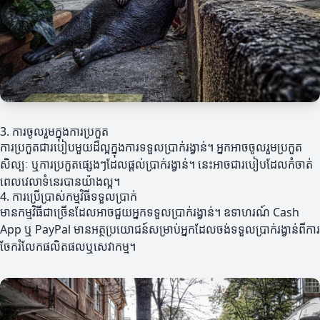
3. ការចូលរួមក្នុងការប្រកួត
ការប្រកួតជារបៀបមួយដ៏ល្អក្នុងការទទួលប្រាក់រង្វាន់។ អ្នកអាចចូលរួមប្រកួត
សិល្បៈ ឬការប្រកួតផ្សេងៗដែលផ្តល់ប្រាក់រង្វាន់។ នេះអាចជារបៀបដែលកំចាត់
ពេលវេលាទំនេរបានយ៉ាងល្អ។
4. ការប្រើប្រាស់កម្មវិធីទទួលប្រាក់
មានកម្មវិធីជាច្រើនដែលអាចជួយអ្នកទទួលប្រាក់រង្វាន់។ ឧទាហរណ៍ Cash
App ឬ PayPal មានអត្ថប្រយោជន៍សម្រាប់អ្នកដែលចង់ទទួលប្រាក់រង្វាន់ពីការ
ចែករំលែកផលិតផលឬសេវាកម្ម។