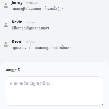
Jenny
២ ម៉ោងមុន
អរគុណច្រើនដែលបានផ្តល់ចំណេះដឹងថ្មីៗ។
Kevin
៣ ថ្ងៃមុន
ខ្ញុំពិតជាចូលចិត្តអានវាណាស់។
Kevin
៣ ថ្ងៃមុន
អត្ថបទល្អណាស់! អរគុណសម្រាប់ការចែករំលែក។
បញ្ចេញមតិ