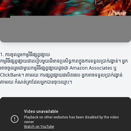
1. ការចូលរួមកម្មវិធីផ្សព្វផ្សាយ
កម្មវិធីផ្សព្វផ្សាយជារបៀបមួយដ៏មានប្រសិទ្ធភាពក្នុងការទទួលប្រាក់រង្វាន់។ អ្នក
អាចចូលរួមជាមួយកម្មវិធីផ្សព្វផ្សាយដូចជា Amazon Associates ឬ
ClickBank។ តាមរយៈការផ្សព្វផ្សាយផលិតផល អ្នកអាចទទួលប្រាក់រង្វាន់
តាមរយៈកំណត់ត្រាដែលអ្នកបានចុះឈ្មោះ។