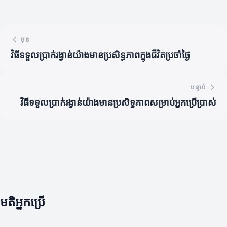
មុន
វិធីទទួលប្រាក់រង្វាន់យ៉ាងមានប្រសិទ្ធភាពក្នុងជីវិតប្រចាំថ្ងៃ
បន្ទាប់
វិធីទទួលប្រាក់រង្វាន់យ៉ាងមានប្រសិទ្ធភាពសម្រាប់អ្នកប្រើប្រាស់
មតិអ្នកប្រើ