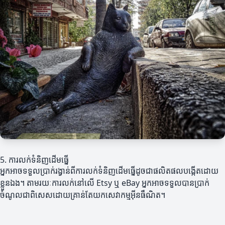
5. ការលក់ទំនិញដើមធ្នើ
អ្នកអាចទទួលប្រាក់រង្វាន់ពីការលក់ទំនិញដើមធ្នើដូចជាផលិតផលបង្កើតដោយ
ខ្លួនឯង។ តាមរយៈការលក់នៅលើ Etsy ឬ eBay អ្នកអាចទទួលបានប្រាក់
ចំណូលជាពិសេសដោយគ្រាន់តែយកសេវាកម្មអ៊ីនធឺណិត។