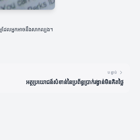
ាកម្មដែលអ្នកអាចនឹងសាកល្បង។
បន្ទាប់
អត្ថប្រយោជន៍សំខាន់នៃប្រព័ន្ធប្រាក់រង្វាន់មិនគិតថ្លៃ