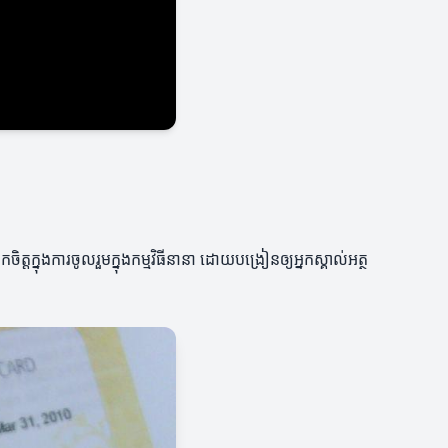
ត្តក្នុងការចូលរួមក្នុងកម្មវិធីនានា ដោយបង្រៀនឲ្យអ្នកស្គាល់អត្ថ