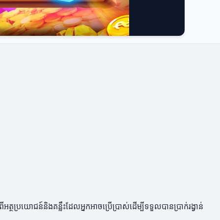
ត្ថប្រយោជន៍និងគន្លឹះដែលអ្នកអាចប្រើប្រាស់ដើម្បីទទួលបានប្រាក់រង្វាន់