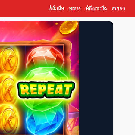
ទំព័រដើម
អត្ថបទ
អំពីពួកយើង
ទាក់ទង