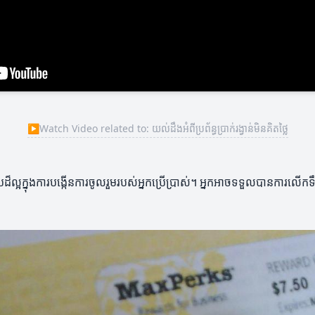
▶
Watch Video related to: យល់ដឹងអំពីប្រព័ន្ធប្រាក់រង្វាន់មិនគិតថ្លៃ
បដ៏ល្អក្នុងការបង្កើនការចូលរួមរបស់អ្នកប្រើប្រាស់។ អ្នកអាចទទួលបានការលើកទឹកចិ