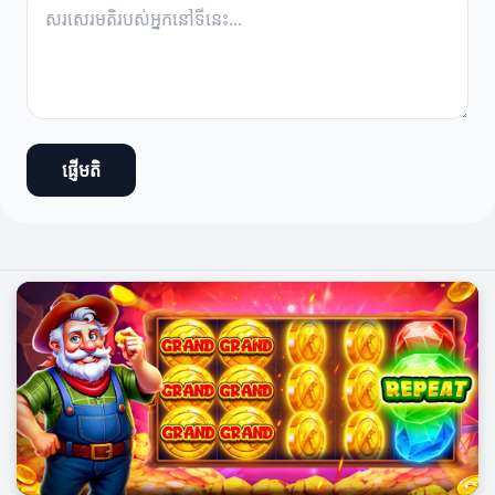
ផ្ញើមតិ