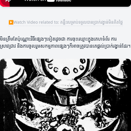
▶
Watch Video related to: គន្លឹះសម្រាប់ទទួលបានប្រាក់រង្វាន់មិនគិតថ្លៃ
មិនត្រឹមតែប៉ុណ្ណោះ​វិធីផ្សេងៗទៀតដូចជា ការចុះឈ្មោះក្នុងគេហទំព័រ ការ
ស្រាវជ្រាវ និងការចូលរួមសកម្មភាពផ្សេងៗក៏អាចត្រូវបានគេផ្តល់ប្រាក់រង្វាន់ដែរ។