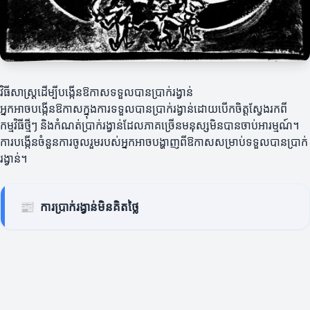
វិធីសាស្រ្តដើម្បីបង្កើនឱកាសទទួលបានប្រាក់រង្វាន់
អ្នកអាចបង្កើនឱកាសក្នុងការទទួលបានប្រាក់រង្វាន់ដោយបើកចិត្តស្វែងរកពី
កម្មវិធីថ្មីៗ និងកំណត់ប្រាក់រង្វាន់ដែលភាគច្រើនមនុស្សមិនបានចាប់អារម្មណ៍។
ការ​បង្កើនចំនួនការចូលរួមរបស់អ្នកអាចបង្ហាញពីឱកាសសម្រាប់ទទួលបានប្រាក់
រង្វាន់។
📰
ការប្រាក់រង្វាន់មិនគិតថ្លៃ