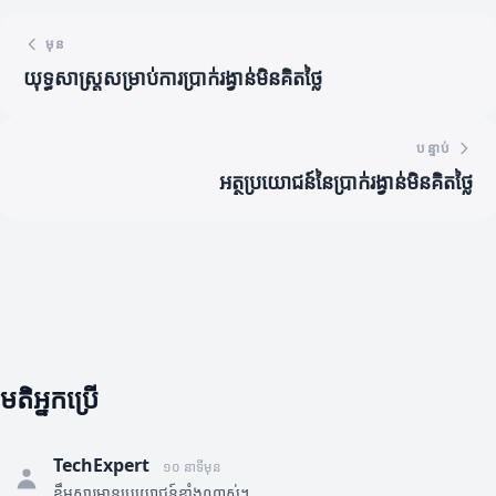
មុន
យុទ្ធសាស្ត្រសម្រាប់ការប្រាក់រង្វាន់មិនគិតថ្លៃ
បន្ទាប់
អត្ថប្រយោជន៍នៃប្រាក់រង្វាន់មិនគិតថ្លៃ
មតិអ្នកប្រើ
TechExpert
១០ នាទីមុន
ខ្លឹមសារមានប្រយោជន៍ខ្លាំងណាស់។