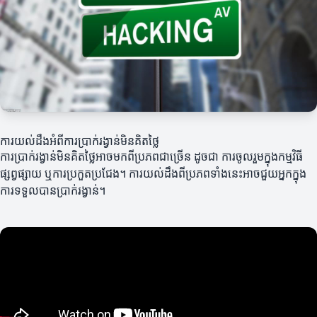
ការយល់ដឹងអំពីការប្រាក់រង្វាន់មិនគិតថ្លៃ
ការប្រាក់រង្វាន់មិនគិតថ្លៃអាចមកពីប្រភពជាច្រើន ដូចជា ការចូលរួមក្នុងកម្មវិធី
ផ្សព្វផ្សាយ ឬការប្រកួតប្រជែង។ ការយល់ដឹងពីប្រភពទាំងនេះអាចជួយអ្នកក្នុង
ការទទួលបានប្រាក់រង្វាន់។