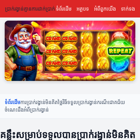
ប្រាក់រង្វាន់គ្មានការដាក់ប្រាក់
ទំព័រដើម
អត្ថបទ
អំពីពួកយើង
ទាក់ទង
ទំព័រដើម
ការប្រាក់រង្វាន់មិនគិតថ្លៃ
វិធីទទួលប្រាក់រង្វាន់
ករណីជោគជ័យ
ចំណេះដឹងអំពីប្រាក់រង្វាន់
គន្លឹះសម្រាប់ទទួលបានប្រាក់រង្វាន់មិនគិត