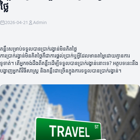
ថ្លៃ
2026-04-21
Admin
គន្លឹះសម្រាប់ទទួលបានប្រាក់រង្វាន់មិនគិតថ្លៃ
ការប្រាក់រង្វាន់មិនគិតថ្លៃគឺជាការផ្តល់ប្រាក់ឬអ្វីដែលមានតម្លៃដោយគ្មានការ
ទូទាត់។ តើអ្នកចង់ដឹងពីគន្លឹះដើម្បីទទួលបានប្រាក់រង្វាន់នោះទេ? អត្ថបទនេះនឹង
បង្ហាញអ្នកពីវិធីសាស្រ្ត និងគន្លឹះជាច្រើនក្នុងការទទួលបានប្រាក់រង្វាន់។