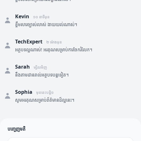
Kevin
១០ នាទីមុន
ខ្លឹមសារច្បាស់លាស់ ងាយយល់ណាស់។
TechExpert
២ ម៉ោងមុន
អត្ថបទល្អណាស់! អរគុណសម្រាប់ការចែករំលែក។
Sarah
ម្សិលមិញ
នឹងតាមដានរាល់អត្ថបទបន្តទៀត។
Sophia
មុននេះបន្តិច
សូមអរគុណសម្រាប់ព័ត៌មានដ៏ល្អនេះ។
បញ្ចេញមតិ